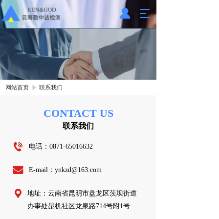
T
o
g
g
l
e
n
a
网站首页
联系我们
v
i
g
CONTACT US
a
联系我们
t
i
电话：
0871-65016632
o
n
E-mail：ynkzd@163.com
地址：云南省昆明市盘龙区茨坝街道
办事处昆机社区龙泉路714号附1号