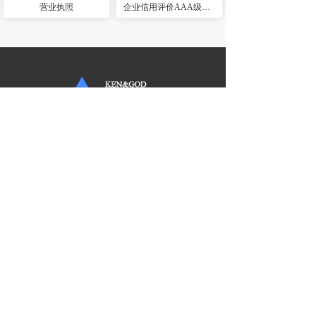
营业执照
企业信用评价AAA级信用企业
地址：云南省昆明市盘龙区茨坝街道办事处
昆机社区龙泉路714号附1号
电话：
0871-65016632
传真：
0871-65017655
E-mail：ynkzd@163.com
Copyright © 2021 云南勘中达岩土工程质量检测有限公司