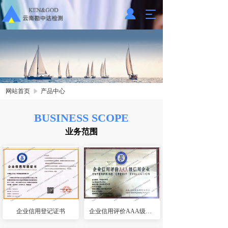
T
o
g
g
l
e
n
a
网站首页
产品中心
v
i
g
BUSINESS SCOPE
a
业务范围
t
i
o
n
企业信用登记证书
企业信用评价AAA级信用企业 (2)