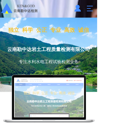
T
o
g
g
独立  科学  公正  专业  高效  诚信
l
e
n
云南勘中达岩土工程质量检测有限公司
a
v
专注水利水电工程试验检测业务
i
g
a
t
i
o
n