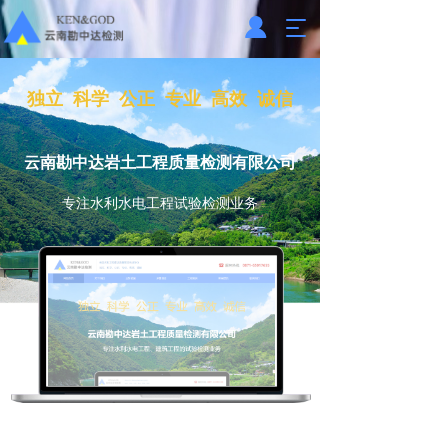
T
o
g
g
独立  科学  公正  专业  高效  诚信
l
e
n
云南勘中达岩土工程质量检测有限公司
a
v
专注水利水电工程试验检测业务
i
g
a
t
i
o
n