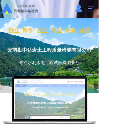
T
o
g
g
独立  科学  公正  专业  高效  诚信
l
e
n
云南勘中达岩土工程质量检测有限公司
a
v
专注水利水电工程试验检测业务
i
g
a
t
i
o
n